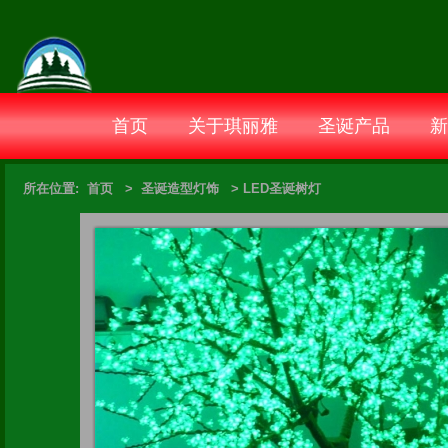
首页
关于琪丽雅
圣诞产品
新
所在位置:
首页
>
圣诞造型灯饰
>
LED圣诞树灯